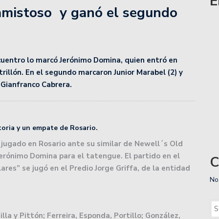
E
amistoso y ganó el segundo
nta a Talleres de Córdoba por la Copa de la Liga
cha de la Copa de la Liga.
ncuentro lo marcó Jerónimo Domina, quien entró en
illón. En el segundo marcaron Junior Marabel (2) y
iente de Santiago en el Otrino y se aseguró la localía
Gianfranco Cabrera.
Zárate Básket y complicó su futuro.
oria y un empate de Rosario.
a lidera la zona Norte de Liga Esperancina.
 jugado en Rosario ante su similar de Newell´s Old
 Jerónimo Domina para el tatengue. El partido en el
C
medirse con Gimnasia de Mendoza.
ares” se jugó en el Predio Jorge Griffa, de la entidad
No
 Zárate buscando consolidar su levantada.
wartzman que preocupa al tenis argentino: «¿Para qué?»
lla y Pittón; Ferreira, Esponda, Portillo; González,