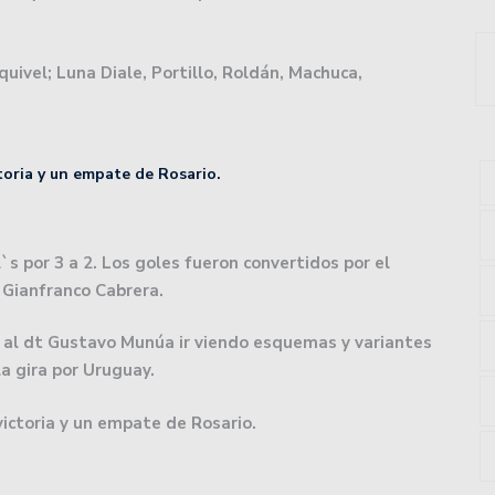
ará con un moderno centro de entrenamiento.
uan.
uivel; Luna Diale, Portillo, Roldán, Machuca,
 2do año a los playoffs.
: volvió a ganar Unión, un triunfazo para soñar con la
oria y un empate de Rosario.
 en un partido que terminó con polémica por la Copa de
s por 3 a 2. Los goles fueron convertidos por el
 Gianfranco Cabrera.
e hizo perder el conocimiento a un jugador de Colón:
 al dt Gustavo Munúa ir viendo esquemas y variantes
la gira por Uruguay.
imera Nacional recibiendo a Defensores Unidos de
ictoria y un empate de Rosario.
 en el básquet asociativo.