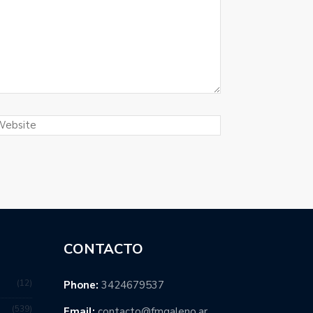
CONTACTO
12
Phone:
3424679537
539
Email:
contacto@fmgaleno.ar