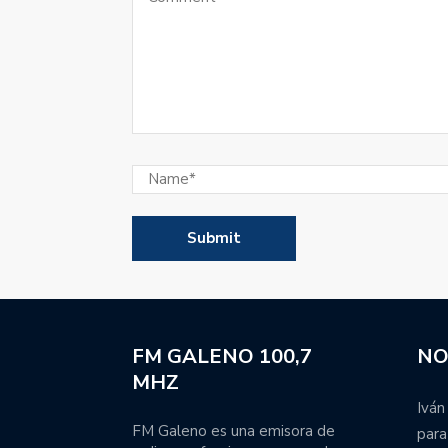
El Club Colón de Emilia 
Se sorteó la Primera Nac
El manager Hernán Tetta
la camiseta de Unión.
Super Rugby Americas: 
para la segunda tempor
El balance general de la
Atenas regresó a las pr
jugadores ausentes.
FM GALENO 100,7
NO
MHZ
Movistar Deportes se re
periodistas y talentos.
Iván
FM Galeno es una emisora de
para