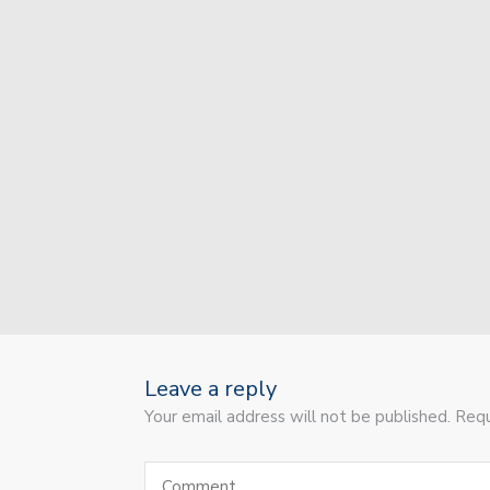
Union va por la recupera
Colón jugó sus primeros
Sin jugar bien, Unión s
Unión sufrió otra durísim
Unión recibe a Independ
Unión invierte a futuro!
Colón inicia un recorrid
Colón está a punto de c
Leave a reply
Your email address will not be published. Requ
El plantel de Unión par
Con dos caras nuevas, Un