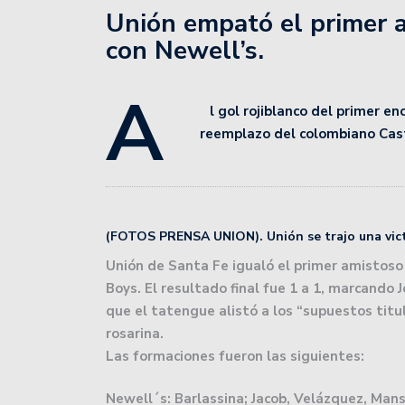
básquet, tras la fecha 3.
Unión empató el primer 
con Newell’s.
Unión de Santa Fe enfre
Profesional 2024.
A
Como se jugará la 13° fe
l gol rojiblanco del primer e
reemplazo del colombiano Castr
Colón superó a Independ
en el play in.
Unión fue superado por 
(FOTOS PRENSA UNION). Unión se trajo una vict
San Lorenzo de Esperanz
Unión de Santa Fe igualó el primer amistoso
Boys. El resultado final fue 1 a 1, marcando
Colón se prepara para 
que el tatengue alistó a los “supuestos titul
rosarina.
Unión inicia una gira en
Las formaciones fueron las siguientes:
La crisis del Peque Sch
Newell´s: Barlassina; Jacob, Velázquez, Mansi