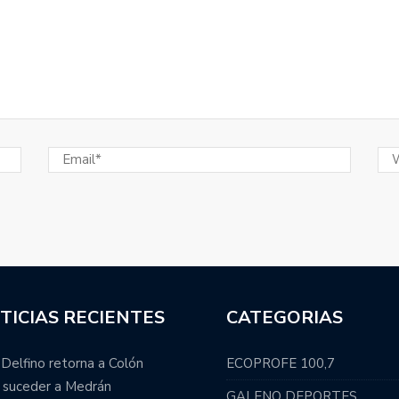
sopló 101 velitas.
ional y Colón integrará la Zona B.
manti se refirió a los nuevos extranjeros que vestirán
Juan Manuel Leguizamón anunció el plantel de Pampas
ada.
s categorías formativas en el 2023.
ácticas para la Liga Argentina: cuándo se suman los
TICIAS RECIENTES
CATEGORIAS
estructura: cancelación de varios programas, salida de
 Delfino retorna a Colón
ECOPROFE 100,7
 suceder a Medrán
GALENO DEPORTES