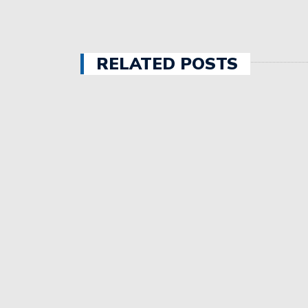
Estudiantes aprovechó la
RELATED POSTS
Unión intentará seguir s
a Estudiantes.
Con una convincente act
Avellaneda.
Sebastián Puñet ya no e
Colón igualó en Córdoba
Unión debuta esta noche 
Colón jugó dos amistoso
Unión fue ampliamente s