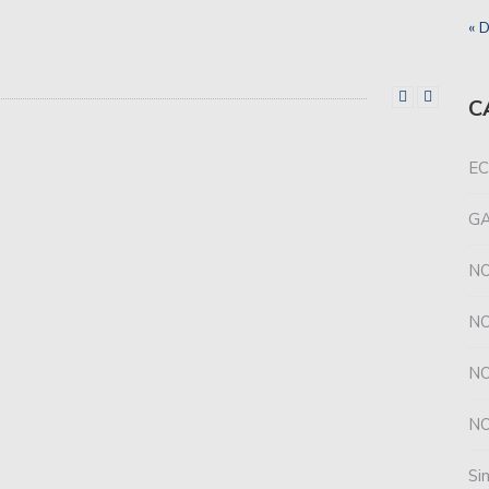
« D
 falta de gol de Unión y se llevó todo de Santa Fe.
u racha cuando esta noche, a partir de las 21.30, reciba
C
EC
uación, Unión consiguió un valioso triunfo en
G
s más el DT de básquet de Unión.
NO
 ante Racing en el último amistoso.
NO
ante Rácing en el estadio “Juan D. Perón”.
NO
s con la reserva de Newell´s.
NO
uperado por Peñarol, en Mar del Plata.
Si