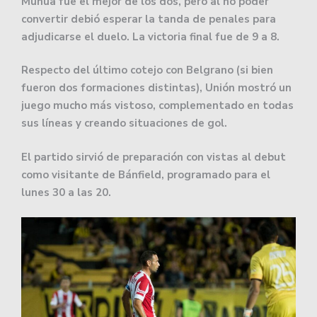
Munúa fue el mejor de los dos, pero al no poder
convertir debió esperar la tanda de penales para
adjudicarse el duelo. La victoria final fue de 9 a 8.
Respecto del último cotejo con Belgrano (si bien
fueron dos formaciones distintas), Unión mostró un
juego mucho más vistoso, complementado en todas
sus líneas y creando situaciones de gol.
El partido sirvió de preparación con vistas al debut
como visitante de Bánfield, programado para el
lunes 30 a las 20.