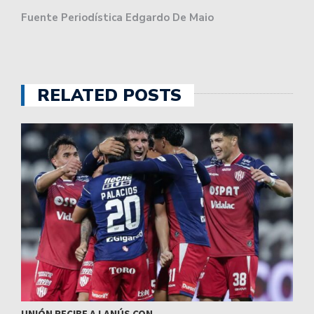
Fuente Periodística Edgardo De Maio
RELATED POSTS
UNIÓN RECIBE A LANÚS CON…
I