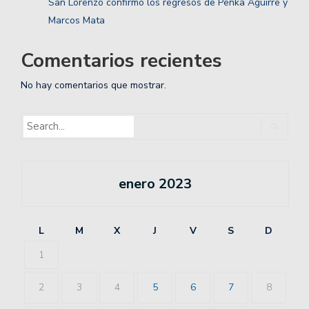
San Lorenzo confirmó los regresos de Penka Aguirre y
Marcos Mata
Comentarios recientes
No hay comentarios que mostrar.
enero 2023
L
M
X
J
V
S
D
1
2
3
4
5
6
7
8