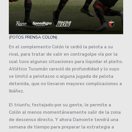
(FOTOS PRENSA COLON).
En el complemento Colón le cedió la pelota a su
rival, para tratar de salir en contragolpe vía por la
cual tuvo algunas situaciones para liquidar el pleito.
Atlético Tucumán careció de profundidad y lo suyo
se limitó a pelotazos o alguna jugada de pelota
detenida, que no llevaron mayores complicaciones a
Ibáñez.
El triunfo, festejado por su gente, le permite a
Colón al menos momentáneamente salir de la zona
de descenso directo. Y ahora Damonte tendrá una
semana de tiempo para preparar la estrategia a