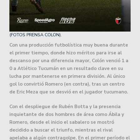
(FOTOS PRENSA COLON).
Con una producción futbolística muy buena durante
el primer tiempo, donde hizo méritos para irse al
descanso por una diferencia mayor, Colón venció 1 a
0 a Atlético Tucumán en un resultado clave en su
lucha por mantenerse en primera división. Al único
gol lo convirtió Romero (en contra), tras un centro
de Eric Meza que se desvió en el jugador tucumano.
Con el despliegue de Rubén Botta y la presencia
inquietante de dos hombres de área como Ábila y
Romero, desde el inicio el sabalero se mostró
decidido a buscar el triunfo, mientras el rival
apelaba a algún contragolpe. En el primer período el