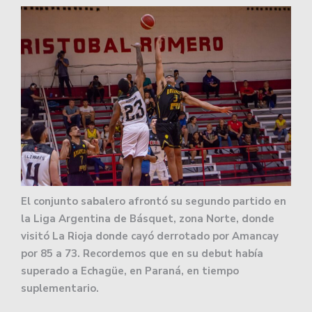
El conjunto sabalero afrontó su segundo partido en
la Liga Argentina de Básquet, zona Norte, donde
visitó La Rioja donde cayó derrotado por Amancay
por 85 a 73. Recordemos que en su debut había
superado a Echagüe, en Paraná, en tiempo
suplementario.