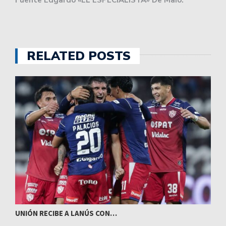
Fuente Edgardo «EL ESPECIALISTA» De Maio.
RELATED POSTS
UNIÓN RECIBE A LANÚS CON…
I