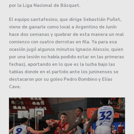
por la Liga Nacional de Básquet.
El equipo santafesino, que dirige Sebastián Puñet,
viene de ganarle como local a Argentino de Junín
hace dos semanas y quebrar de esta manera un mal
comienzo con cuatro derrotas en fila. Ya para esa
ocasión jugó algunos minutos Ignacio Alessio, quien
por una lesión no había podido estar en las primeras
fechas), aportando en lo que es la lucha bajo las
tablas donde en el partido ante los juninenses se
destacaron por su goleo Pedro Bombino y Elías
Cave.