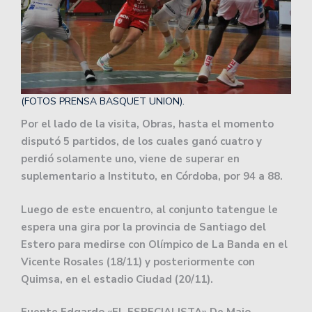
(FOTOS PRENSA BASQUET UNION).
Por el lado de la visita, Obras, hasta el momento
disputó 5 partidos, de los cuales ganó cuatro y
perdió solamente uno, viene de superar en
suplementario a Instituto, en Córdoba, por 94 a 88.
Luego de este encuentro, al conjunto tatengue le
espera una gira por la provincia de Santiago del
Estero para medirse con Olímpico de La Banda en el
Vicente Rosales (18/11) y posteriormente con
Quimsa, en el estadio Ciudad (20/11).