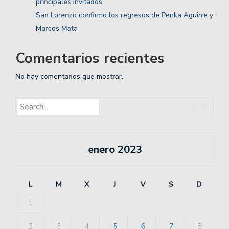
principales invitados
San Lorenzo confirmó los regresos de Penka Aguirre y
Marcos Mata
Comentarios recientes
No hay comentarios que mostrar.
enero 2023
L
M
X
J
V
S
D
1
2
3
4
5
6
7
8