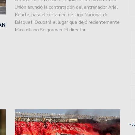
Unión anunció la contratación del entrenador Ariel
 falta de gol de Unión y se llevó todo de Santa Fe.
Rearte, para el certamen de Liga Nacional de
Básquet. Ocupará el lugar que dejó recientemente
AN
u racha cuando esta noche, a partir de las 21.30, reciba
Maximiliano Seigorman. El director…
uación, Unión consiguió un valioso triunfo en
s más el DT de básquet de Unión.
 ante Racing en el último amistoso.
ante Rácing en el estadio “Juan D. Perón”.
s con la reserva de Newell´s.
« J
uperado por Peñarol, en Mar del Plata.