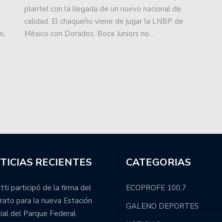
vo retorno a la Primera División.
plantel con la llegada de un nuevo nacional de
calidad. El chaqueño viene de jugar la LNBP de
emporada.
o,
México con Dorados. Boca Juniors no…
 por Santiago del Estero.
omo visitante y complicó su permanencia en primera
 se tomó un respiro.
entario un reñido partido.
ión ascendió a la Primera B!!!
TICIAS RECIENTES
CATEGORIAS
: Unión recibirá a Obras Sanitarias.
tti participó de la firma del
ECOPROFE 100,7
 por el ascenso.
rato para la nueva Estación
GALENO DEPORTES
cial del Parque Federal
on la necesidad de sumar.