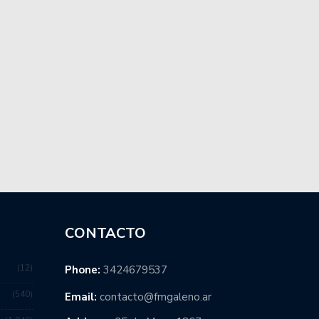
CONTACTO
12
Phone:
3424679537
540
Email:
contacto@fmgaleno.ar