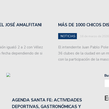
nta a Talleres de Córdoba por la Copa de la Liga
EL JOSÉ AMALFITANI
MÁS DE 1000 CHICOS D
cha de la Copa de la Liga.
NOTICIAS
16 de marzo de 2026
iente de Santiago en el Otrino y se aseguró la localía
nión igualó 2 a 2 con Vélez
El intendente Juan Pablo Pole
ima fecha dependiendo de si
36 clubes de la ciudad en un 
Zárate Básket y complicó su futuro.
con la participación de la mas
a lidera la zona Norte de Liga Esperancina.
Bu
medirse con Gimnasia de Mendoza.
 Zárate buscando consolidar su levantada.
E
AGENDA SANTA FE: ACTIVIDADES
wartzman que preocupa al tenis argentino: «¿Para qué?»
DEPORTIVAS, GASTRONÓMICAS Y