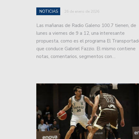
El rugby argentino cont
NOTICIAS
26 de enero de 2026
Atenas cumplió en San J
Las mañanas de Radio Galeno 100.7 tienen, de
lunes a viernes de 9 a 12, una interesante
Básquet: Montmartre, por
propuesta, como es el programa El Transportad
que conduce Gabriel Fazzio. El mismo contiene
Básquetbol Liga Nacional
notas, comentarios, segmentos con…
salvación.
Lanús le empató a Unión
la Liga.
El impactante codazo qu
las lesiones que sufrió.
Colón debutará en la Pr
Zárate.
Se viene el Oficial 2024