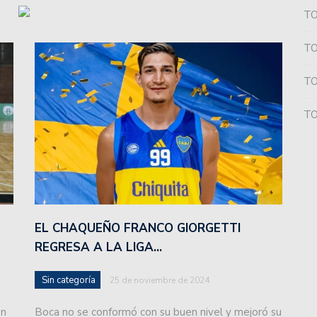
TO
sopló 101 velitas.
TO
ional y Colón integrará la Zona B.
TO
manti se refirió a los nuevos extranjeros que vestirán
TO
Juan Manuel Leguizamón anunció el plantel de Pampas
ada.
s categorías formativas en el 2023.
ácticas para la Liga Argentina: cuándo se suman los
EL CHAQUEÑO FRANCO GIORGETTI
REGRESA A LA LIGA…
estructura: cancelación de varios programas, salida de
Sin categoría
25 de noviembre de 2024
ón
Boca no se conformó con su buen nivel y mejoró su