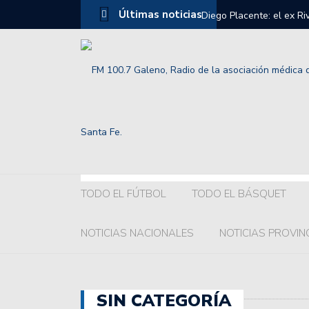
Últimas noticias
Diego Placente: el ex R
Selección Argentina Sub
Grelak o Recoba ¿Quién 
Colón:hubo acuerdo con l
El chaqueño Franco Gior
Así fue la llegada de Li
terminó.
TODO EL FÚTBOL
TODO EL BÁSQUET
El fuerte pedido de la c
NOTICIAS NACIONALES
NOTICIAS PROVIN
Los mensajes de William
Premio de Las Vegas.
Así está la tabla de pos
SIN CATEGORÍA