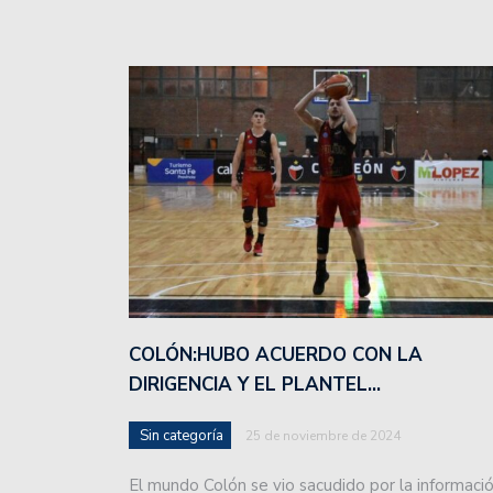
El Club Colón de Emilia 
Se sorteó la Primera Nac
El manager Hernán Tetta
la camiseta de Unión.
Super Rugby Americas: 
para la segunda tempor
El balance general de la
Atenas regresó a las pr
COLÓN:HUBO ACUERDO CON LA
jugadores ausentes.
DIRIGENCIA Y EL PLANTEL…
Movistar Deportes se re
Sin categoría
25 de noviembre de 2024
periodistas y talentos.
El mundo Colón se vio sacudido por la informaci