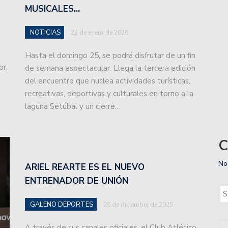
MUSICALES…
ará con un moderno centro de entrenamiento.
NOTICIAS
uan.
22 de enero de 2026
Hasta el domingo 25, se podrá disfrutar de un fin
 2do año a los playoffs.
or,
de semana espectacular. Llega la tercera edición
: volvió a ganar Unión, un triunfazo para soñar con la
del encuentro que nuclea actividades turísticas,
recreativas, deportivas y culturales en torno a la
laguna Setúbal y un cierre…
 en un partido que terminó con polémica por la Copa de
C
e hizo perder el conocimiento a un jugador de Colón:
No
ARIEL REARTE ES EL NUEVO
ENTRENADOR DE UNIÓN
imera Nacional recibiendo a Defensores Unidos de
GALENO DEPORTES
26 de diciembre de 2025
 en el básquet asociativo.
A través de sus canales oficiales, el Club Atlético