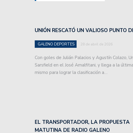
básquet, tras la fecha 3.
Unión de Santa Fe enfre
Profesional 2024.
UNIÓN RESCATÓ UN VALIOSO PUNTO D
Como se jugará la 13° fe
GALENO DEPORTES
28 de abril de 2026
Colón superó a Independ
en el play in.
Con goles de Julián Palacios y Agustín Colazo, U
Sarsfield en el José Amalfitani, y llega a la últ
Unión fue superado por 
mismo para lograr la clasificación a…
San Lorenzo de Esperanz
Colón se prepara para 
Unión inicia una gira en
EL TRANSPORTADOR, LA PROPUESTA
La crisis del Peque Sch
MATUTINA DE RADIO GALENO