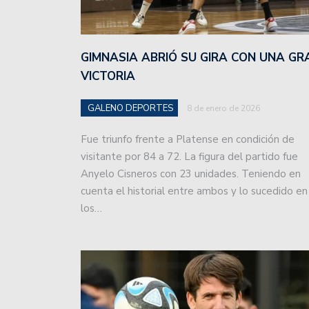
Estudiantes aprovechó la
GIMNASIA ABRIÓ SU GIRA CON UNA GR
Unión intentará seguir s
VICTORIA
a Estudiantes.
GALENO DEPORTES
8 de enero de 2026
Con una convincente act
Avellaneda.
Fue triunfo frente a Platense en condición de
visitante por 84 a 72. La figura del partido fue
Sebastián Puñet ya no e
Anyelo Cisneros con 23 unidades. Teniendo en
cuenta el historial entre ambos y lo sucedido en
Colón igualó en Córdoba
los…
Unión debuta esta noche 
Colón jugó dos amistoso
Unión fue ampliamente s