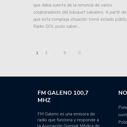
Colón comenzó el operati
que daba cuenta de la renuncia de varios
colaboradores del básquet sabalero. A partir de
El Tate a pleno en pret
que esta compleja situación tomó estado públic
Radio GOL pudo saber…
Unión emprende una gira
Unión volvió a perder c
división.
1
2
…
9
Colón goleó a Talleres y
Obras se llevó en suplem
El fútbol femenino de Un
FM GALENO 100,7
NO
MHZ
Liga Nacional de Básquet
Pole
Las chicas de Unión van
FM Galeno es una emisora de
cont
radio que funciona y responde a
Poli
la Asociación Gremial Médica de
Unión viaja a Córdoba c