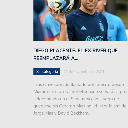
Union va por la recupera
Colón jugó sus primeros
Sin jugar bien, Unión s
Unión sufrió otra durísim
DIEGO PLACENTE: EL EX RIVER QUE
Unión recibe a Independ
REEMPLAZARÁ A…
Unión invierte a futuro!
Sin categoría
25 de noviembre de 2024
Colón inicia un recorrid
Tras el inesperado llamado del Jefecito desde
Miami, el ex lateral del Millonario se hará cargo 
Colón está a punto de c
seleccionado en el Sudamericano. Luego de
quedarse sin Gerardo Martino, el Inter Miami de
El plantel de Unión par
Jorge Mas y David Beckham…
Con dos caras nuevas, Un