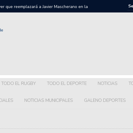
iver que reemplazará a Javier Mascherano en la
 20.
llegará a Colón?
a dirigencia y el plantel visita Armstrong.
getti regresa a la Liga Nacional de Básquet.
onel Scaloni en el Gran Fondo 7 Lagos: en qué puesto
TODO EL RUGBY
TODO EL DEPORTE
NOTICIAS
T
uenta oficial de Maradona a 4 años de su muerte.
CIALES
NOTICIAS MUNICIPALES
GALENO DEPORTES
s para Franco Colapinto y Alex Albon después del Gran
iciones para la clasificación a la AmeriCup 2025 de