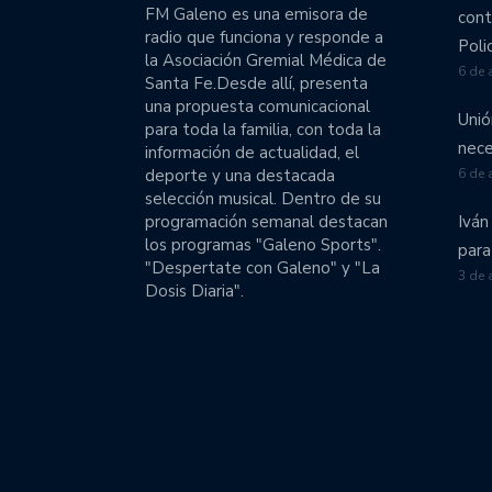
FM Galeno es una emisora de
cont
radio que funciona y responde a
Poli
la Asociación Gremial Médica de
6 de 
Santa Fe.Desde allí, presenta
una propuesta comunicacional
Unió
para toda la familia, con toda la
nece
información de actualidad, el
deporte y una destacada
6 de 
selección musical. Dentro de su
programación semanal destacan
Iván
los programas "Galeno Sports".
para
"Despertate con Galeno" y "La
3 de 
Dosis Diaria".