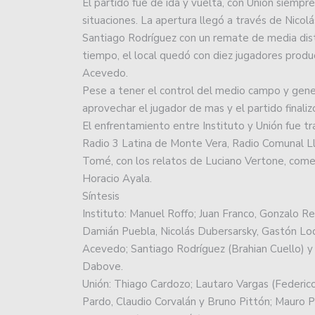
El partido fue de ida y vuelta, con Unión siemp
situaciones. La apertura llegó a través de Nicolás 
Santiago Rodríguez con un remate de media dista
tiempo, el local quedó con diez jugadores produc
Acevedo.
Pese a tener el control del medio campo y gener
aprovechar el jugador de mas y el partido finaliz
El enfrentamiento entre Instituto y Unión fue t
Radio 3 Latina de Monte Vera, Radio Comunal 
Tomé, con los relatos de Luciano Vertone, comen
Horacio Ayala.
Síntesis
Instituto: Manuel Roffo; Juan Franco, Gonzalo R
Damián Puebla, Nicolás Dubersarsky, Gastón Lod
Acevedo; Santiago Rodríguez (Brahian Cuello) y
Dabove.
Unión: Thiago Cardozo; Lautaro Vargas (Federico
Pardo, Claudio Corvalán y Bruno Pittón; Mauro P