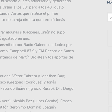
re buscando el arco adversario y generando
No
Orsini, a los 33’, pero a los 40’ igualó
ncia. Antes que finalice el primer
to de la roja directa que recibió Jonás
ar algunas situaciones, Unión no supo
ó igualado en uno.
ransmitido por Radio Galeno, en dúplex por
Llambi Campbell 87.9 y FM Récord de Santo
tarios de Martín Urdiales y los aportes de
equena, Víctor Cabrera y Jonathan Bay;
ico (Gregorio Rodríguez) y Jonás
 Facundo Suárez (Ignacio Russo). DT: Diego
 Vera), Nicolás Paz (Lucas Gamba), Franco
ittón (Jerónimo Domina), Joaquín