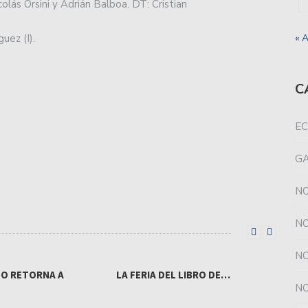
lás Orsini y Adrián Balboa. DT: Cristian
uez (I).
« 
C
EC
G
NO
NO
NO
NO RETORNA A
LA FERIA DEL LIBRO DE…
NO