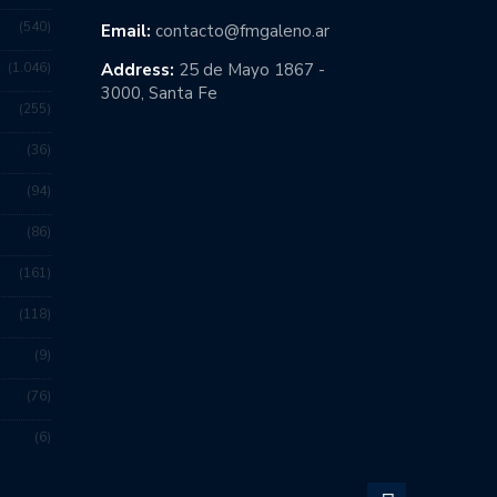
540
Email:
contacto@fmgaleno.ar
1.046
Address:
25 de Mayo 1867 -
3000, Santa Fe
255
36
94
86
161
118
9
76
6