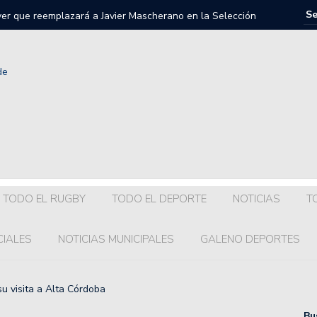
llegará a Colón?
Colón:hub
TODO EL RUGBY
TODO EL DEPORTE
NOTICIAS
T
CIALES
NOTICIAS MUNICIPALES
GALENO DEPORTES
u visita a Alta Córdoba
Bu