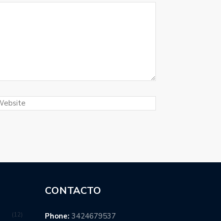
CONTACTO
12
Phone:
3424679537