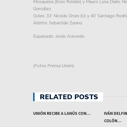
Mosqueira (Enzo Roldán) y Mauro Luna Diale; Nico
González.
Goles: 33’ Nicolás Orsini (U) y 40’ Santiago Rodríg
Árbitro: Sebastián Zunino.
Expulsado: Jonás Acevedo.
(Fotos Prensa Unión).
RELATED POSTS
 DE LA
UNIÓN RECIBE A LANÚS CON…
IVÁN DELFI
COLÓN…