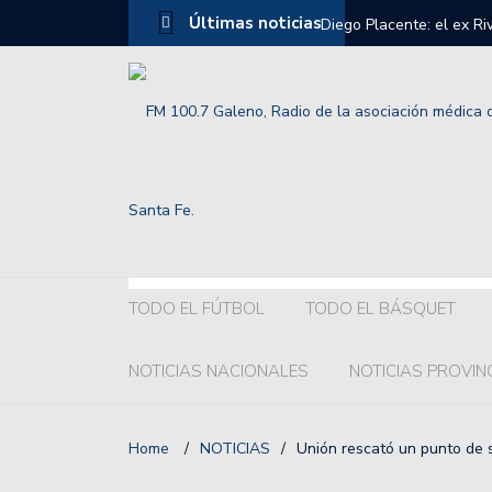
Últimas noticias
azará a Javier Mascherano en la Selección
Grelak o Recoba ¿Quién 
TODO EL FÚTBOL
TODO EL BÁSQUET
NOTICIAS NACIONALES
NOTICIAS PROVIN
Home
/
NOTICIAS
/
Unión rescató un punto de s