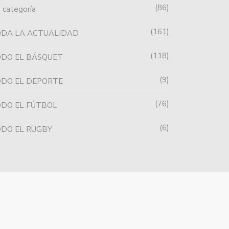
86
n categoría
161
ODA LA ACTUALIDAD
 LORENZO CONFIRMÓ LOS
HOY PROSEGUIRÁ LA TERCERA
118
DO EL BÁSQUET
RESOS…
FECHA…
9
DO EL DEPORTE
76
DO EL FÚTBOL
6
DO EL RUGBY