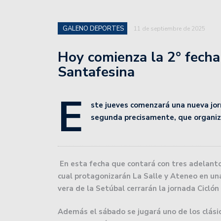
básquet, tras la fecha 3.
Unión de Santa Fe enfre
GALENO DEPORTES
11 de septiembre de 2025
Profesional 2024.
Hoy comienza la 2° fecha
Como se jugará la 13° fe
Santafesina
Colón superó a Independ
E
en el play in.
ste jueves comenzará una nueva jorn
Unión fue superado por 
segunda precisamente, que organiza
San Lorenzo de Esperanz
Colón se prepara para 
En esta fecha que contará con tres adelantos
cual protagonizarán La Salle y Ateneo en una
Unión inicia una gira en
vera de la Setúbal cerrarán la jornada Ciclón
La crisis del Peque Sch
Además el sábado se jugará uno de los clásic