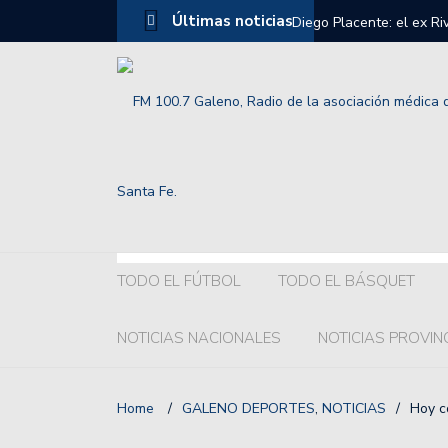
Últimas noticias
Diego Placente: el ex R
Selección Argentina Sub
Grelak o Recoba ¿Quién 
Colón:hubo acuerdo con l
El chaqueño Franco Gior
Así fue la llegada de Li
terminó.
TODO EL FÚTBOL
TODO EL BÁSQUET
El fuerte pedido de la c
NOTICIAS NACIONALES
NOTICIAS PROVIN
Los mensajes de William
Premio de Las Vegas.
Home
/
GALENO DEPORTES
,
NOTICIAS
/
Hoy c
Así está la tabla de pos