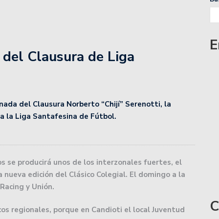
nta a Talleres de Córdoba por la Copa de la Liga
E
 del Clausura de Liga
cha de la Copa de la Liga.
iente de Santiago en el Otrino y se aseguró la localía
ada del Clausura Norberto “Chijí” Serenotti, la
Zárate Básket y complicó su futuro.
 la Liga Santafesina de Fútbol.
a lidera la zona Norte de Liga Esperancina.
medirse con Gimnasia de Mendoza.
 se producirá unos de los interzonales fuertes, el
 nueva edición del Clásico Colegial. El domingo a la
 Zárate buscando consolidar su levantada.
 Racing y Unión.
C
wartzman que preocupa al tenis argentino: «¿Para qué?»
os regionales, porque en Candioti el local Juventud