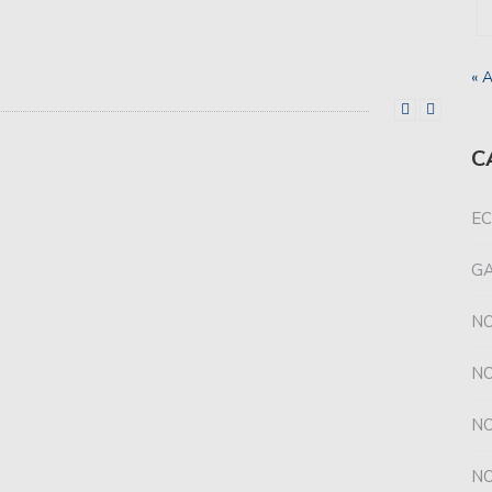
 falta de gol de Unión y se llevó todo de Santa Fe.
« 
u racha cuando esta noche, a partir de las 21.30, reciba
C
uación, Unión consiguió un valioso triunfo en
EC
s más el DT de básquet de Unión.
G
 ante Racing en el último amistoso.
NO
ante Rácing en el estadio “Juan D. Perón”.
NO
s con la reserva de Newell´s.
NO
uperado por Peñarol, en Mar del Plata.
NO