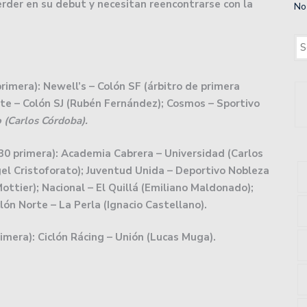
erder en su debut y necesitan reencontrarse con la
No
ará con un moderno centro de entrenamiento.
uan.
 2do año a los playoffs.
rimera): Newell’s – Colón SF (árbitro de primera
nte – Colón SJ (Rubén Fernández);
Cosmos – Sportivo
: volvió a ganar Unión, un triunfazo para soñar con la
 (Carlos Córdoba).
30 primera): Academia Cabrera – Universidad (Carlos
 en un partido que terminó con polémica por la Copa de
el Cristoforato); Juventud Unida – Deportivo Nobleza
Mottier); Nacional – El Quillá (Emiliano Maldonado);
lón Norte – La Perla (Ignacio Castellano).
e hizo perder el conocimiento a un jugador de Colón:
mera): Ciclón Rácing – Unión (Lucas Muga).
imera Nacional recibiendo a Defensores Unidos de
 en el básquet asociativo.