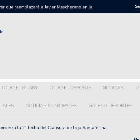
iver que reemplazará a Javier Mascherano en la
 20.
llegará a Colón?
a dirigencia y el plantel visita Armstrong.
getti regresa a la Liga Nacional de Básquet.
onel Scaloni en el Gran Fondo 7 Lagos: en qué puesto
TODO EL RUGBY
TODO EL DEPORTE
NOTICIAS
T
uenta oficial de Maradona a 4 años de su muerte.
CIALES
NOTICIAS MUNICIPALES
GALENO DEPORTES
s para Franco Colapinto y Alex Albon después del Gran
omienza la 2° fecha del Clausura de Liga Santafesina
iciones para la clasificación a la AmeriCup 2025 de
Bu