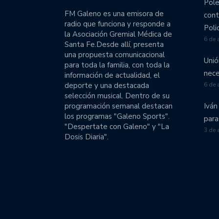
Pole
Colón comenzó el operati
FM Galeno es una emisora de
cont
radio que funciona y responde a
El Tate a pleno en pret
Poli
la Asociación Gremial Médica de
6 de 
Santa Fe.Desde allí, presenta
Unión emprende una gira
una propuesta comunicacional
Unió
para toda la familia, con toda la
Unión volvió a perder c
nece
información de actualidad, el
división.
deporte y una destacada
6 de 
selección musical. Dentro de su
Colón goleó a Talleres y
programación semanal destacan
Iván
los programas "Galeno Sports".
para
"Despertate con Galeno" y "La
Obras se llevó en suplem
3 de 
Dosis Diaria".
El fútbol femenino de Un
Liga Nacional de Básquet
Las chicas de Unión van
Unión viaja a Córdoba c