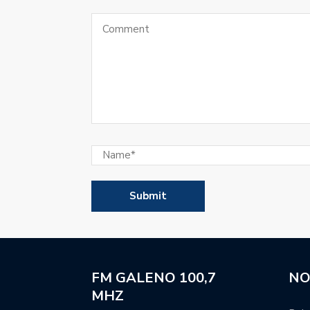
El Club Colón de Emilia 
Se sorteó la Primera Nac
El manager Hernán Tetta
la camiseta de Unión.
Super Rugby Americas: 
para la segunda tempor
El balance general de la
Atenas regresó a las pr
jugadores ausentes.
Movistar Deportes se re
FM GALENO 100,7
NO
periodistas y talentos.
MHZ