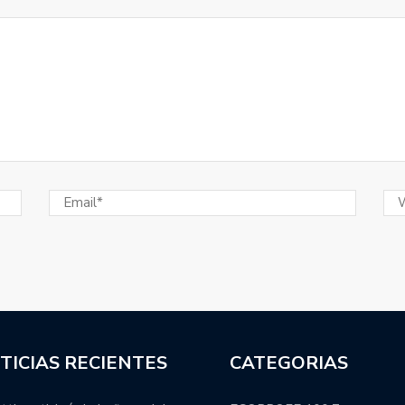
sopló 101 velitas.
ional y Colón integrará la Zona B.
manti se refirió a los nuevos extranjeros que vestirán
Juan Manuel Leguizamón anunció el plantel de Pampas
ada.
s categorías formativas en el 2023.
ácticas para la Liga Argentina: cuándo se suman los
estructura: cancelación de varios programas, salida de
TICIAS RECIENTES
CATEGORIAS