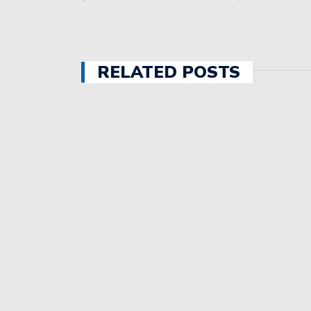
Estudiantes aprovechó la
Unión intentará seguir s
RELATED POSTS
a Estudiantes.
Con una convincente act
Avellaneda.
Sebastián Puñet ya no e
Colón igualó en Córdoba
Unión debuta esta noche 
Colón jugó dos amistoso
Unión fue ampliamente s