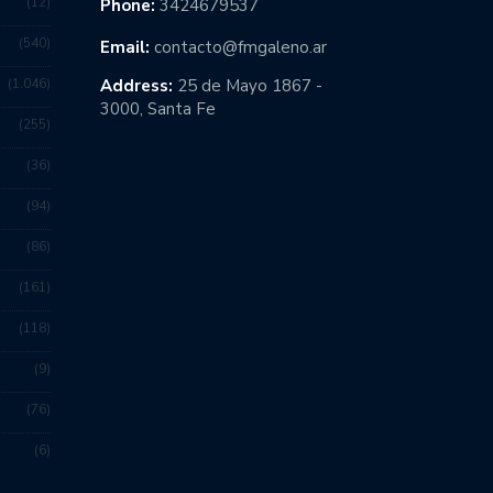
12
Phone:
3424679537
540
Email:
contacto@fmgaleno.ar
1.046
Address:
25 de Mayo 1867 -
3000, Santa Fe
255
36
94
86
161
118
9
76
6