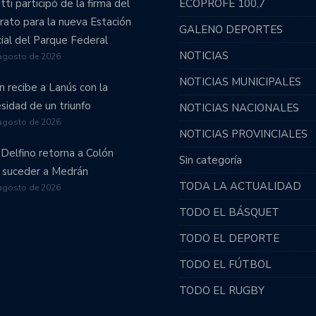
tti participó de la firma del
ECOPROFE 100,7
vo retorno a la Primera División.
rato para la nueva Estación
GALENO DEPORTES
emporada.
cial del Parque Federal
NOTICIAS
agosto de 2026
 por Santiago del Estero.
NOTICIAS MUNICIPALES
n recibe a Lanús con la
omo visitante y complicó su permanencia en primera
sidad de un triunfo
NOTICIAS NACIONALES
agosto de 2026
NOTICIAS PROVINCIALES
 se tomó un respiro.
 Delfino retorna a Colón
Sin categoría
 suceder a Medrán
entario un reñido partido.
TODA LA ACTUALIDAD
agosto de 2026
TODO EL BÁSQUET
ión ascendió a la Primera B!!!
TODO EL DEPORTE
: Unión recibirá a Obras Sanitarias.
TODO EL FÚTBOL
 por el ascenso.
TODO EL RUGBY
on la necesidad de sumar.