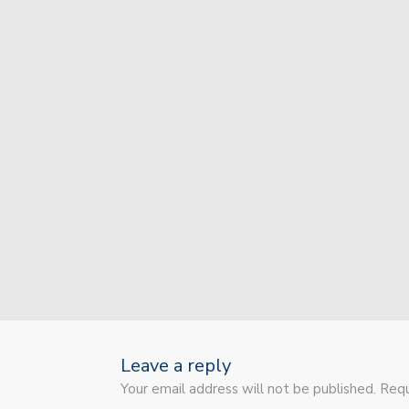
Union va por la recupera
Colón jugó sus primeros
Sin jugar bien, Unión s
Unión sufrió otra durísim
Unión recibe a Independ
Unión invierte a futuro!
Colón inicia un recorrid
Colón está a punto de c
El plantel de Unión par
Leave a reply
Your email address will not be published. Requ
Con dos caras nuevas, Un