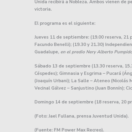
Unida recibirá a Nobleza. Ambos vienen de p
El rugby argentino cont
victoria.
Atenas cumplió en San J
El programa es el siguiente:
Básquet: Montmartre, por
Jueves 11 de septiembre: (19.00 reserva, 21 p
Facundo Benelli); (19.30 y 21.30) Independie
Básquetbol Liga Nacional
Guadalupe,
en el predio Nery Alberto Pumpido
salvación.
Sábado 13 de septiembre (13.30 reserva, 15.
Lanús le empató a Unión
Céspedes); Gimnasia y Esgrima – Pucará (Áng
la Liga.
(Joaquín Urbani); La Salle – Ateneo (Nicolás 
Vecinal Gálvez – Sanjustino (Juan Bonnín); Cic
El impactante codazo qu
las lesiones que sufrió.
Domingo 14 de septiembre (18 reserva, 20 pri
Colón debutará en la Pr
(Foto: Jael Fullana, prensa Juventud Unida).
Zárate.
(Fuente: FM Power Max Recreo).
Se viene el Oficial 2024