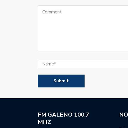
El Club Colón de Emilia 
Se sorteó la Primera Nac
El manager Hernán Tetta
la camiseta de Unión.
Super Rugby Americas: 
para la segunda tempor
El balance general de la
Atenas regresó a las pr
jugadores ausentes.
Movistar Deportes se re
FM GALENO 100,7
NO
periodistas y talentos.
MHZ