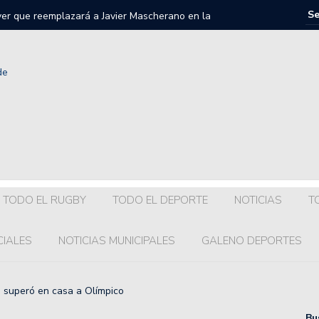
iver que reemplazará a Javier Mascherano en la
 20.
llegará a Colón?
a dirigencia y el plantel visita Armstrong.
getti regresa a la Liga Nacional de Básquet.
onel Scaloni en el Gran Fondo 7 Lagos: en qué puesto
TODO EL RUGBY
TODO EL DEPORTE
NOTICIAS
T
uenta oficial de Maradona a 4 años de su muerte.
CIALES
NOTICIAS MUNICIPALES
GALENO DEPORTES
s para Franco Colapinto y Alex Albon después del Gran
 superó en casa a Olímpico
iciones para la clasificación a la AmeriCup 2025 de
Bu