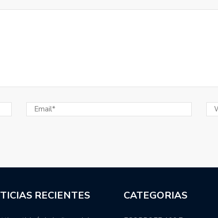
sopló 101 velitas.
ional y Colón integrará la Zona B.
manti se refirió a los nuevos extranjeros que vestirán
Juan Manuel Leguizamón anunció el plantel de Pampas
ada.
s categorías formativas en el 2023.
ácticas para la Liga Argentina: cuándo se suman los
estructura: cancelación de varios programas, salida de
TICIAS RECIENTES
CATEGORIAS