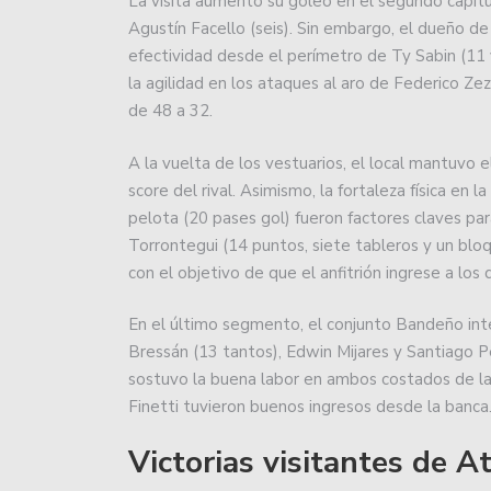
La visita aumentó su goleo en el segundo capítu
El rugby argentino cont
Agustín Facello (seis). Sin embargo, el dueño de
efectividad desde el perímetro de Ty Sabin (11 y
Atenas cumplió en San J
la agilidad en los ataques al aro de Federico Ze
de 48 a 32.
Básquet: Montmartre, por
A la vuelta de los vestuarios, el local mantuvo e
Básquetbol Liga Nacional
score del rival. Asimismo, la fortaleza física en 
salvación.
pelota (20 pases gol) fueron factores claves par
Torrontegui (14 puntos, siete tableros y un bloq
Lanús le empató a Unión
con el objetivo de que el anfitrión ingrese a los 
la Liga.
En el último segmento, el conjunto Bandeño in
El impactante codazo qu
Bressán (13 tantos), Edwin Mijares y Santiago P
las lesiones que sufrió.
sostuvo la buena labor en ambos costados de la 
Finetti tuvieron buenos ingresos desde la banca
Colón debutará en la Pr
Zárate.
Victorias visitantes de A
Se viene el Oficial 2024