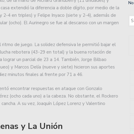
lo, de la mano de Richard Grandberry (11 unidades) y
No
ará con un moderno centro de entrenamiento.
 casa extendió la diferencia a doble dígito, por medio de la
 2-4 en triples) y Felipe Inyaco (siete y 2-4), además de
uan.
zular (ocho). El Aurinegro se fue al descanso con un margen
 2do año a los playoffs.
l ritmo de juego. La solidez defensiva le permitió bajar el
: volvió a ganar Unión, un triunfazo para soñar con la
la lucha rebotera (43-29 en total) y la buena rotación de
a lograr un parcial de 23 a 14. También, Jorge Bilbao
ueo) y Marcos Delía (nueve y siete) hicieron sus aportes
 en un partido que terminó con polémica por la Copa de
diez minutos finales al frente por 71 a 46.
tentó encontrar respuestas en ataque con Gonzalo
e hizo perder el conocimiento a un jugador de Colón:
érez (ocho cada uno) a la cabeza. No obstante, el Rockero
cancha. A su vez, Joaquín López Lorenz y Valentino
.
imera Nacional recibiendo a Defensores Unidos de
tenas y La Unión
 en el básquet asociativo.