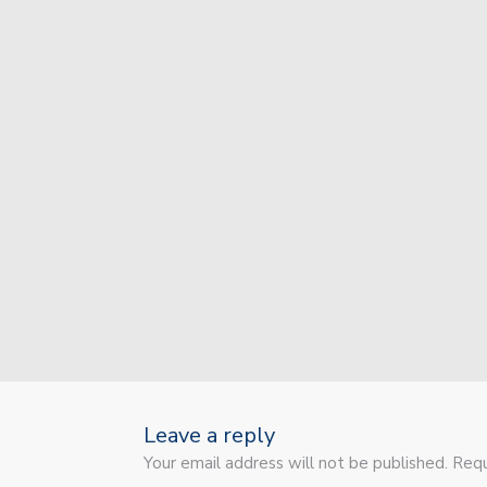
Union va por la recupera
Colón jugó sus primeros
Sin jugar bien, Unión s
Unión sufrió otra durísim
Unión recibe a Independ
Unión invierte a futuro!
Colón inicia un recorrid
Colón está a punto de c
El plantel de Unión par
Leave a reply
Your email address will not be published. Requ
Con dos caras nuevas, Un