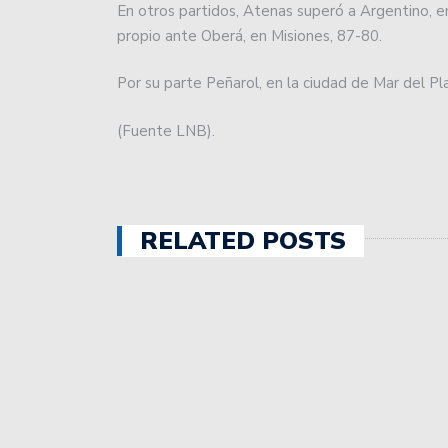
En otros partidos, Atenas superó a Argentino, e
propio ante Oberá, en Misiones, 87-80.
Estudiantes aprovechó la
Por su parte Peñarol, en la ciudad de Mar del P
Unión intentará seguir s
a Estudiantes.
(Fuente LNB).
Con una convincente act
Avellaneda.
Sebastián Puñet ya no e
RELATED POSTS
Colón igualó en Córdoba
Unión debuta esta noche 
Colón jugó dos amistoso
Unión fue ampliamente s