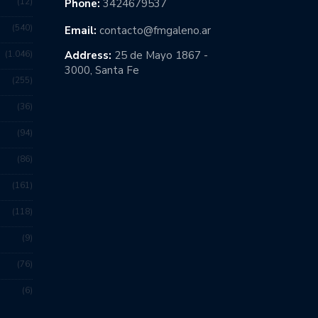
12
Phone:
3424679537
540
Email:
contacto@fmgaleno.ar
1.046
Address:
25 de Mayo 1867 -
3000, Santa Fe
255
36
94
86
161
118
9
76
6