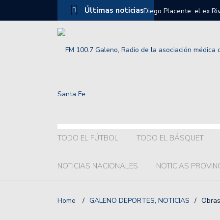
Últimas noticias
Diego Placente: el ex R
Selección Argentina Sub
Grelak o Recoba ¿Quién 
Colón:hubo acuerdo con l
El chaqueño Franco Gior
Así fue la llegada de Li
terminó.
TODO EL FÚTBOL
TODO EL BÁSQUET
El fuerte pedido de la c
NOTICIAS NACIONALES
NOTICIAS PROVIN
Los mensajes de William
Premio de Las Vegas.
Home
/
GALENO DEPORTES
,
NOTICIAS
/
Obras
Así está la tabla de pos