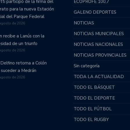
tti participó de la firma del
ECOPROFE 100,7
vo retorno a la Primera División.
rato para la nueva Estación
GALENO DEPORTES
emporada.
cial del Parque Federal
NOTICIAS
agosto de 2026
 por Santiago del Estero.
NOTICIAS MUNICIPALES
n recibe a Lanús con la
omo visitante y complicó su permanencia en primera
sidad de un triunfo
NOTICIAS NACIONALES
agosto de 2026
NOTICIAS PROVINCIALES
 se tomó un respiro.
 Delfino retorna a Colón
Sin categoría
 suceder a Medrán
entario un reñido partido.
TODA LA ACTUALIDAD
agosto de 2026
TODO EL BÁSQUET
ión ascendió a la Primera B!!!
TODO EL DEPORTE
: Unión recibirá a Obras Sanitarias.
TODO EL FÚTBOL
 por el ascenso.
TODO EL RUGBY
on la necesidad de sumar.