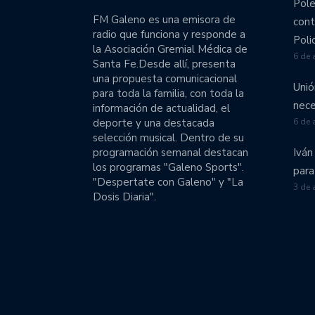
Pole
Colón comenzó el operati
FM Galeno es una emisora de
cont
radio que funciona y responde a
El Tate a pleno en pret
Poli
la Asociación Gremial Médica de
6 de 
Santa Fe.Desde allí, presenta
Unión emprende una gira
una propuesta comunicacional
Unió
para toda la familia, con toda la
Unión volvió a perder c
nece
información de actualidad, el
división.
deporte y una destacada
6 de 
selección musical. Dentro de su
Colón goleó a Talleres y
programación semanal destacan
Iván
los programas "Galeno Sports".
para
"Despertate con Galeno" y "La
Obras se llevó en suplem
3 de 
Dosis Diaria".
El fútbol femenino de Un
Liga Nacional de Básquet
Las chicas de Unión van
Unión viaja a Córdoba c