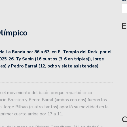
nta a Talleres de Córdoba por la Copa de la Liga
E
Olímpico
cha de la Copa de la Liga.
iente de Santiago en el Otrino y se aseguró la localía
de La Banda por 86 a 67, en El Templo del Rock, por el
025-26. Ty Sabin (16 puntos (3-6 en triples)), Jorge
es) y Pedro Barral (12, ocho y siete asistencias)
Zárate Básket y complicó su futuro.
a lidera la zona Norte de Liga Esperancina.
en el movimiento del balón porque repartió cinco
medirse con Gimnasia de Mendoza.
gnacio Brussino y Pedro Barral (ambos con dos) fueron los
 Zárate buscando consolidar su levantada.
, Jorge Bilbao (cuatro tantos) aportó su movilidad en la
l primer cuarto arriba por 17 a 11.
C
wartzman que preocupa al tenis argentino: «¿Para qué?»