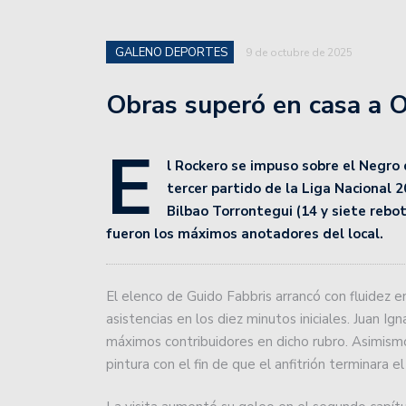
básquet, tras la fecha 3.
Unión de Santa Fe enfre
GALENO DEPORTES
9 de octubre de 2025
Profesional 2024.
Obras superó en casa a 
Como se jugará la 13° fe
E
Colón superó a Independ
l Rockero se impuso sobre el Negro 
en el play in.
tercer partido de la Liga Nacional 2
Bilbao Torrontegui (14 y siete rebot
Unión fue superado por 
fueron los máximos anotadores del local.
San Lorenzo de Esperanz
El elenco de Guido Fabbris arrancó con fluidez 
Colón se prepara para 
asistencias en los diez minutos iniciales. Juan I
Unión inicia una gira en
máximos contribuidores en dicho rubro. Asimismo
pintura con el fin de que el anfitrión terminara e
La crisis del Peque Sch