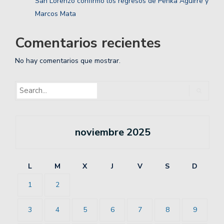
San Lorenzo confirmó los regresos de Penka Aguirre y
Marcos Mata
Comentarios recientes
No hay comentarios que mostrar.
noviembre 2025
L
M
X
J
V
S
D
1
2
3
4
5
6
7
8
9