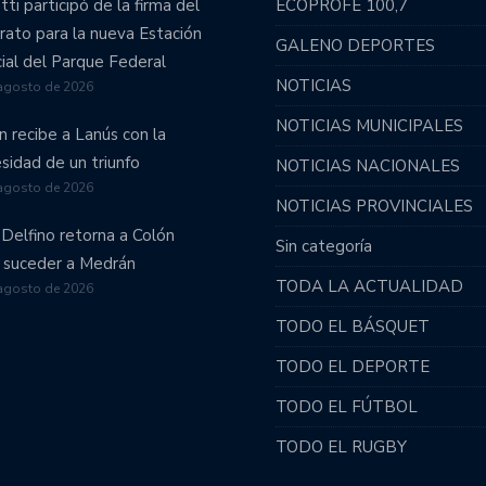
tti participó de la firma del
ECOPROFE 100,7
vo retorno a la Primera División.
rato para la nueva Estación
GALENO DEPORTES
emporada.
cial del Parque Federal
NOTICIAS
agosto de 2026
 por Santiago del Estero.
NOTICIAS MUNICIPALES
n recibe a Lanús con la
omo visitante y complicó su permanencia en primera
sidad de un triunfo
NOTICIAS NACIONALES
agosto de 2026
NOTICIAS PROVINCIALES
 se tomó un respiro.
 Delfino retorna a Colón
Sin categoría
 suceder a Medrán
entario un reñido partido.
TODA LA ACTUALIDAD
agosto de 2026
TODO EL BÁSQUET
ión ascendió a la Primera B!!!
TODO EL DEPORTE
: Unión recibirá a Obras Sanitarias.
TODO EL FÚTBOL
 por el ascenso.
TODO EL RUGBY
on la necesidad de sumar.