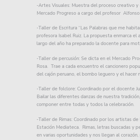
-Artes Visuales: Muestra del proceso creativo y 
Mercado Progreso a cargo del profesor Alfonso
Estudiantes aprovechó la
-Taller de Escritura “Las Palabras que me habita
Unión intentará seguir s
profesora Isabel Ruiz. La propuesta enmarca el 
a Estudiantes.
largo del año ha preparado la docente para motiv
Con una convincente act
-Taller de percusión: Se dicta en el Mercado Pr
Avellaneda.
Rosa. Trae a cada encuentro el cancionero popula
Sebastián Puñet ya no e
del cajón peruano, el bombo leguero y el hacer m
Colón igualó en Córdoba
-Taller de folclore: Coordinado por el docente J
Bailar las diferentes danzas de nuestra tradición
Unión debuta esta noche 
componer entre todas y todos la celebración.
Colón jugó dos amistoso
-Taller de Rimas: Coordinado por los artistas de l
Estación Mediateca. Rimas, letras buscadas y p
Unión fue ampliamente s
en varias oportunidades y nos llegan al corazón