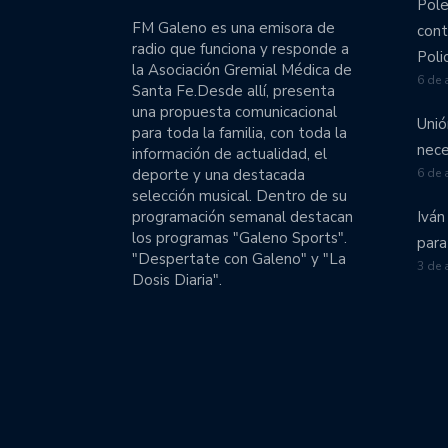
Pole
Colón comenzó el operati
FM Galeno es una emisora de
cont
radio que funciona y responde a
El Tate a pleno en pret
Poli
la Asociación Gremial Médica de
6 de 
Santa Fe.Desde allí, presenta
Unión emprende una gira
una propuesta comunicacional
Unió
para toda la familia, con toda la
Unión volvió a perder c
nece
información de actualidad, el
división.
deporte y una destacada
6 de 
selección musical. Dentro de su
Colón goleó a Talleres y
programación semanal destacan
Iván
los programas "Galeno Sports".
para
"Despertate con Galeno" y "La
Obras se llevó en suplem
3 de 
Dosis Diaria".
El fútbol femenino de Un
Liga Nacional de Básquet
Las chicas de Unión van
Unión viaja a Córdoba c