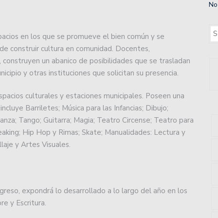
No
ará con un moderno centro de entrenamiento.
uan.
pacios en los que se promueve el bien común y se
 de construir cultura en comunidad. Docentes,
 2do año a los playoffs.
, construyen un abanico de posibilidades que se trasladan
cipio y otras instituciones que solicitan su presencia.
: volvió a ganar Unión, un triunfazo para soñar con la
espacios culturales y estaciones municipales. Poseen una
ncluye Barriletes; Música para las Infancias; Dibujo;
 en un partido que terminó con polémica por la Copa de
Danza; Tango; Guitarra; Magia; Teatro Circense; Teatro para
eaking; Hip Hop y Rimas; Skate; Manualidades: Lectura y
laje y Artes Visuales.
e hizo perder el conocimiento a un jugador de Colón:
imera Nacional recibiendo a Defensores Unidos de
eso, expondrá lo desarrollado a lo largo del año en los
re y Escritura.
 en el básquet asociativo.