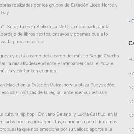
obras realizadas por los grupos de Estación Liceo Norte y
 Gay.
 falta de gol de Unión y se llevó todo de Santa Fe.
« 
n”: Se dicta en la Biblioteca Muttis, coordinado por la
u racha cuando esta noche, a partir de las 21.30, reciba
abordaje de libros textos, ensayos y poemas que a lo
ar la propia escritura.
C
uación, Unión consiguió un valioso triunfo en
ogreso y está a cargo del a cargo del músico Sergio Checho
EC
r, la raíz afrodescendiente y latinoamericana, el toque
s más el DT de básquet de Unión.
úsica y cantar con el grupo.
G
 ante Racing en el último amistoso.
uan Maciel en la Estación Belgrano y la plaza Pueyrredón.
NO
, escuchar músicas de la región, entender sus letras y
ante Rácing en el estadio “Juan D. Perón”.
NO
s con la reserva de Newell´s.
a cultura hip hop, Emiliano Delfino y Lucila Castillo, en la
NO
ensadas por sus protagonistas, canciones que disfrutamos
uperado por Peñarol, en Mar del Plata.
, propuesta que nos emociona por su valioso aporte a la
NO