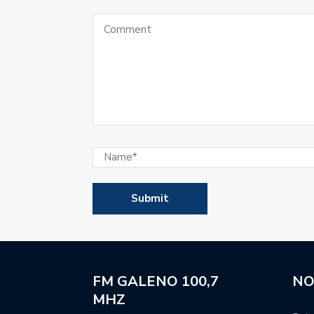
El Club Colón de Emilia 
Se sorteó la Primera Nac
El manager Hernán Tetta
la camiseta de Unión.
Super Rugby Americas: 
para la segunda tempor
El balance general de la
Atenas regresó a las pr
jugadores ausentes.
Movistar Deportes se re
FM GALENO 100,7
NO
periodistas y talentos.
MHZ