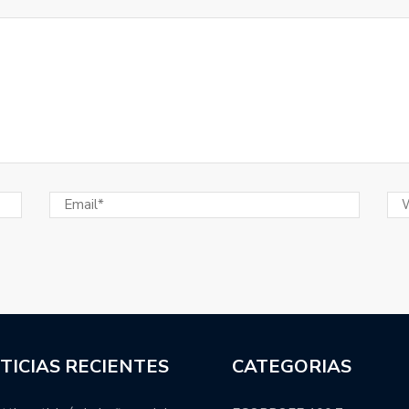
sopló 101 velitas.
ional y Colón integrará la Zona B.
manti se refirió a los nuevos extranjeros que vestirán
Juan Manuel Leguizamón anunció el plantel de Pampas
ada.
s categorías formativas en el 2023.
ácticas para la Liga Argentina: cuándo se suman los
estructura: cancelación de varios programas, salida de
TICIAS RECIENTES
CATEGORIAS