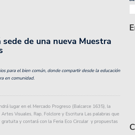
nta a Talleres de Córdoba por la Copa de la Liga
E
cha de la Copa de la Liga.
á sede de una nueva Muestra
s
iente de Santiago en el Otrino y se aseguró la localía
ios para el bien común, donde compartir desde la educación
Zárate Básket y complicó su futuro.
tura en comunidad.
a lidera la zona Norte de Liga Esperancina.
medirse con Gimnasia de Mendoza.
drá lugar en el Mercado Progreso (Balcarce 1635), la
 Zárate buscando consolidar su levantada.
 Artes Visuales, Rap, Folclore y Escritura Las palabras que
 gratuita y contará con la Feria Eco Circular y propuestas
C
wartzman que preocupa al tenis argentino: «¿Para qué?»