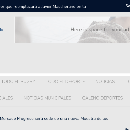
iver que reemplazará a Javier Mascherano en la
 20.
llegará a Colón?
a dirigencia y el plantel visita Armstrong.
getti regresa a la Liga Nacional de Básquet.
onel Scaloni en el Gran Fondo 7 Lagos: en qué puesto
TODO EL RUGBY
TODO EL DEPORTE
NOTICIAS
T
uenta oficial de Maradona a 4 años de su muerte.
CIALES
NOTICIAS MUNICIPALES
GALENO DEPORTES
s para Franco Colapinto y Alex Albon después del Gran
 Mercado Progreso será sede de una nueva Muestra de los
iciones para la clasificación a la AmeriCup 2025 de
Bu