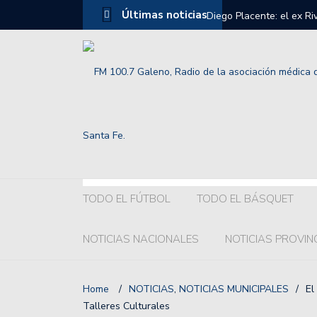
Últimas noticias
Diego Placente: el ex R
Selección Argentina Sub
Grelak o Recoba ¿Quién 
Colón:hubo acuerdo con l
El chaqueño Franco Gior
Así fue la llegada de Li
terminó.
TODO EL FÚTBOL
TODO EL BÁSQUET
El fuerte pedido de la c
NOTICIAS NACIONALES
NOTICIAS PROVIN
Los mensajes de William
Premio de Las Vegas.
Home
/
NOTICIAS
,
NOTICIAS MUNICIPALES
/
El
Así está la tabla de pos
Talleres Culturales