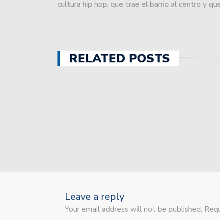
cultura hip hop, que trae el barrio al centro y qu
Union va por la recupera
Colón jugó sus primeros
Sin jugar bien, Unión s
RELATED POSTS
Unión sufrió otra durísim
Unión recibe a Independ
Unión invierte a futuro!
Colón inicia un recorrid
Colón está a punto de c
El plantel de Unión par
Leave a reply
Your email address will not be published. Requ
Con dos caras nuevas, Un