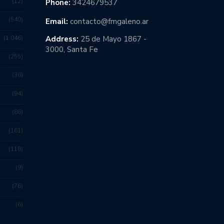
12
Phone:
3424679537
540
Email:
contacto@fmgaleno.ar
1.046
Address:
25 de Mayo 1867 -
3000, Santa Fe
255
36
94
86
161
118
9
76
6