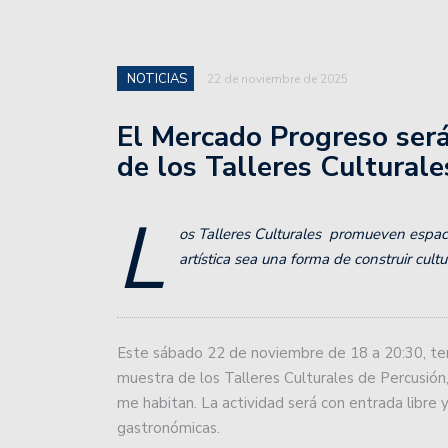
básquet, tras la fecha 3.
Unión de Santa Fe enfre
Profesional 2024.
NOTICIAS
22 de noviembre de 2025
Como se jugará la 13° fe
El Mercado Progreso ser
de los Talleres Culturale
Colón superó a Independ
en el play in.
L
os Talleres Culturales promueven espac
Unión fue superado por 
artística sea una forma de construir cul
San Lorenzo de Esperanz
Colón se prepara para 
Este sábado 22 de noviembre de 18 a 20:30, ten
Unión inicia una gira en
muestra de los Talleres Culturales de Percusión,
me habitan. La actividad será con entrada libre y
La crisis del Peque Sch
gastronómicas.