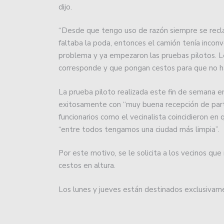
dijo.
El Club Colón de Emilia 
“Desde que tengo uso de razón siempre se recla
Se sorteó la Primera Nac
faltaba la poda, entonces el camión tenía inconv
problema y ya empezaron las pruebas pilotos. L
El manager Hernán Tetta
corresponde y que pongan cestos para que no haya
la camiseta de Unión.
La prueba piloto realizada este fin de semana e
Super Rugby Americas: 
exitosamente con “muy buena recepción de part
para la segunda tempor
funcionarios como el vecinalista coincidieron e
“entre todos tengamos una ciudad más limpia”.
El balance general de la
Por este motivo, se le solicita a los vecinos qu
Atenas regresó a las pr
cestos en altura.
jugadores ausentes.
Los lunes y jueves están destinados exclusivamen
Movistar Deportes se re
periodistas y talentos.