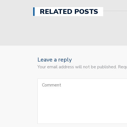
Colón comenzó el operati
RELATED POSTS
El Tate a pleno en pret
Unión emprende una gira
Unión volvió a perder c
división.
Leave a reply
Colón goleó a Talleres y
Your email address will not be published. Requ
Obras se llevó en suplem
El fútbol femenino de Un
Liga Nacional de Básquet
Las chicas de Unión van
Unión viaja a Córdoba c