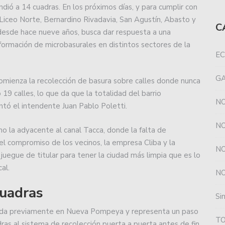
dió a 14 cuadras. En los próximos días, y para cumplir con
 Liceo Norte, Bernardino Rivadavia, San Agustín, Abasto y
 falta de gol de Unión y se llevó todo de Santa Fe.
C
esde hace nueve años, busca dar respuesta a una
 formación de microbasurales en distintos sectores de la
u racha cuando esta noche, a partir de las 21.30, reciba
EC
G
uación, Unión consiguió un valioso triunfo en
omienza la recolección de basura sobre calles donde nunca
9 calles, lo que da que la totalidad del barrio
NO
ntó el intendente Juan Pablo Poletti.
s más el DT de básquet de Unión.
NO
omo la adyacente al canal Tacca, donde la falta de
 ante Racing en el último amistoso.
el compromiso de los vecinos, la empresa Cliba y la
NO
juegue de titular para tener la ciudad más limpia que es lo
ante Rácing en el estadio “Juan D. Perón”.
al.
NO
s con la reserva de Newell´s.
uadras
Si
uperado por Peñarol, en Mar del Plata.
izada previamente en Nueva Pompeya y representa un paso
T
ras al sistema de recolección puerta a puerta antes de fin