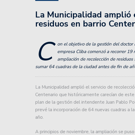
El rugby argentino cont
La Municipalidad amplió e
Atenas cumplió en San J
residuos en barrio Cente
Básquet: Montmartre, por
C
on el objetivo de la gestión del doctor
Básquetbol Liga Nacional
empresa Cliba comenzó a recorrer 19 n
salvación.
ampliación de recolección de residuos
sumar 64 cuadras de la ciudad antes de fin de añ
Lanús le empató a Unión
la Liga.
La Municipalidad amplió el servicio de recolecció
El impactante codazo qu
Centenario que históricamente carecían de este s
las lesiones que sufrió.
plan de la gestión del intendente Juan Pablo Po
prevé la incorporación de 64 nuevas cuadras a la 
Colón debutará en la Pr
año.
Zárate.
A principios de noviembre, la ampliación se pu
Se viene el Oficial 2024