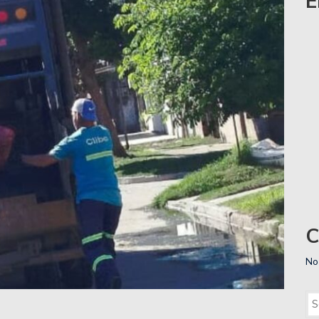
E
nta a Talleres de Córdoba por la Copa de la Liga
cha de la Copa de la Liga.
iente de Santiago en el Otrino y se aseguró la localía
Zárate Básket y complicó su futuro.
a lidera la zona Norte de Liga Esperancina.
C
medirse con Gimnasia de Mendoza.
No
 Zárate buscando consolidar su levantada.
wartzman que preocupa al tenis argentino: «¿Para qué?»