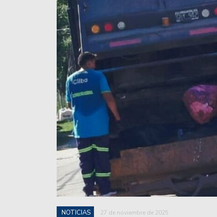
básquet, tras la fecha 3.
Unión de Santa Fe enfre
Profesional 2024.
Como se jugará la 13° fe
Colón superó a Independ
en el play in.
Unión fue superado por 
San Lorenzo de Esperanz
Colón se prepara para 
Unión inicia una gira en
La crisis del Peque Sch
NOTICIAS
27 de noviembre de 2025