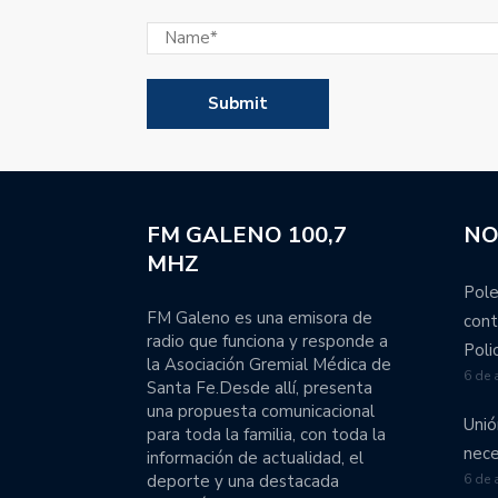
Universidad Nacional del
A estadio colmado, Colón
Colón perdió en Bánfiel
Colón visita a Bánfield 
FM GALENO 100,7
NO
Unión sucumbió ante su 
MHZ
Pole
Fluminense le ganó por 
FM Galeno es una emisora de
cont
la Copa Libertadores por
radio que funciona y responde a
Poli
la Asociación Gremial Médica de
6 de 
El fútbol femenino de U
Santa Fe.Desde allí, presenta
una propuesta comunicacional
Unió
para toda la familia, con toda la
Unión recibe a Lanús con
nece
información de actualidad, el
deporte y una destacada
6 de 
Unión visita a Central 