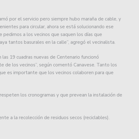
sopló 101 velitas.
mó por el servicio pero siempre hubo maraña de cable, y
ional y Colón integrará la Zona B.
enientes para circular, ahora se está solucionando ese
e pedimos a los vecinos que saquen los días que
manti se refirió a los nuevos extranjeros que vestirán
 tantos basurales en la calle”, agregó el vecinalista.
n las 19 cuadras nuevas de Centenario funcionó
Juan Manuel Leguizamón anunció el plantel de Pampas
e de los vecinos”, según comentó Canavese. Tanto los
ada.
n que es importante que los vecinos colaboren para que
s categorías formativas en el 2023.
e respeten los cronogramas y que prevean la instalación de
ácticas para la Liga Argentina: cuándo se suman los
te a la recolección de residuos secos (reciclables).
estructura: cancelación de varios programas, salida de