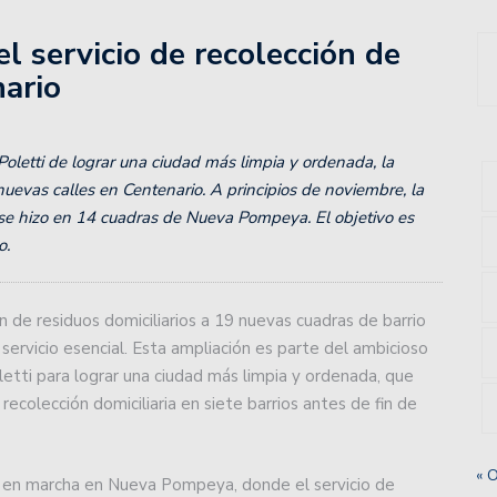
ará con un moderno centro de entrenamiento.
l servicio de recolección de
uan.
nario
 2do año a los playoffs.
 Poletti de lograr una ciudad más limpia y ordenada, la
: volvió a ganar Unión, un triunfazo para soñar con la
uevas calles en Centenario. A principios de noviembre, la
 se hizo en 14 cuadras de Nueva Pompeya. El objetivo es
o.
 en un partido que terminó con polémica por la Copa de
n de residuos domiciliarios a 19 nuevas cuadras de barrio
e hizo perder el conocimiento a un jugador de Colón:
ervicio esencial. Esta ampliación es parte del ambicioso
letti para lograr una ciudad más limpia y ordenada, que
recolección domiciliaria en siete barrios antes de fin de
imera Nacional recibiendo a Defensores Unidos de
« 
so en marcha en Nueva Pompeya, donde el servicio de
 en el básquet asociativo.