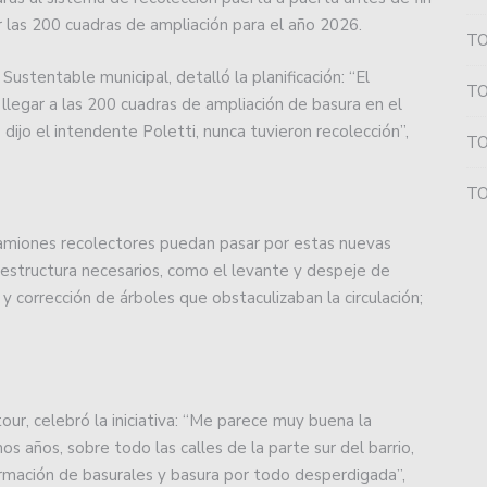
ción a Mar del Plata y luego a Caballito.
ar las 200 cuadras de ampliación para el año 2026.
TO
 amistosos ante Patronato.
ustentable municipal, detalló la planificación: “El
TO
 llegar a las 200 cuadras de ampliación de basura en el
e trajo la segunda copa desde Montevideo.
dijo el intendente Poletti, nunca tuvieron recolección”,
TO
a derrota en el Malvicino.
TO
iente de Oliva con la necesidad de ganar.
 camiones recolectores puedan pasar por estas nuevas
Unión derrotó a Defensor Sporting por penales.
fraestructura necesarios, como el levante y despeje de
y corrección de árboles que obstaculizaban la circulación;
o por el norte del país en Liga Argentina de Básquet.
ontratar al arquero Tomás Giménez.
te de pretemporada a Uruguay.
our, celebró la iniciativa: “Me parece muy buena la
s años, sobre todo las calles de la parte sur del barrio,
ión recibirá a Boca en el Malvicino.
formación de basurales y basura por todo desperdigada”,