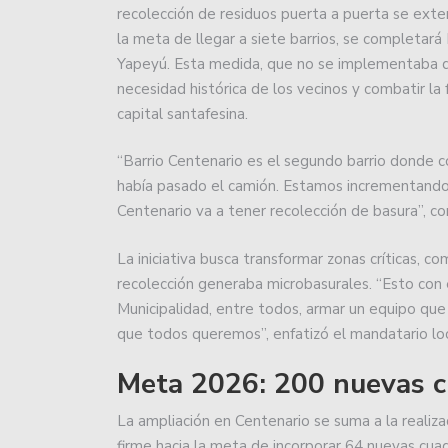
recolección de residuos puerta a puerta se exten
la meta de llegar a siete barrios, se completará
Estudiantes aprovechó la
Yapeyú. Esta medida, que no se implementaba d
necesidad histórica de los vecinos y combatir la
Unión intentará seguir s
capital santafesina.
a Estudiantes.
Con una convincente act
“Barrio Centenario es el segundo barrio donde c
había pasado el camión. Estamos incrementando 1
Avellaneda.
Centenario va a tener recolección de basura”, co
Sebastián Puñet ya no e
La iniciativa busca transformar zonas críticas, c
Colón igualó en Córdoba
recolección generaba microbasurales. “Esto con 
Municipalidad, entre todos, armar un equipo que 
Unión debuta esta noche 
que todos queremos”, enfatizó el mandatario loc
Colón jugó dos amistoso
Meta 2026: 200 nuevas c
Unión fue ampliamente s
La ampliación en Centenario se suma a la real
firme hacia la meta de incorporar 64 nuevas cuad