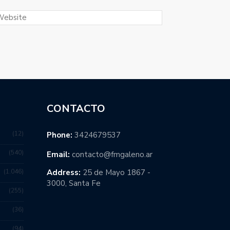
CONTACTO
12
Phone:
3424679537
540
Email:
contacto@fmgaleno.ar
1.046
Address:
25 de Mayo 1867 -
3000, Santa Fe
255
36
94