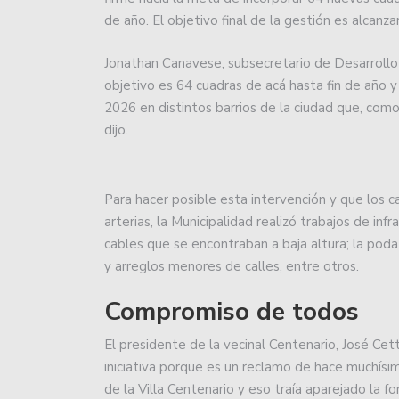
Union va por la recupera
de año. El objetivo final de la gestión es alcanz
Colón jugó sus primeros
Jonathan Canavese, subsecretario de Desarrollo S
objetivo es 64 cuadras de acá hasta fin de año y
Sin jugar bien, Unión s
2026 en distintos barrios de la ciudad que, como 
dijo.
Unión sufrió otra durísim
Unión recibe a Independ
Para hacer posible esta intervención y que los
Unión invierte a futuro!
arterias, la Municipalidad realizó trabajos de in
cables que se encontraban a baja altura; la poda 
Colón inicia un recorrid
y arreglos menores de calles, entre otros.
Colón está a punto de c
Compromiso de todos
El plantel de Unión par
El presidente de la vecinal Centenario, José Cett
iniciativa porque es un reclamo de hace muchísimo
Con dos caras nuevas, Un
de la Villa Centenario y eso traía aparejado la 