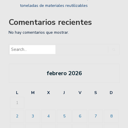
toneladas de materiales reutilizables
Comentarios recientes
No hay comentarios que mostrar.
febrero 2026
L
M
X
J
V
S
D
1
2
3
4
5
6
7
8