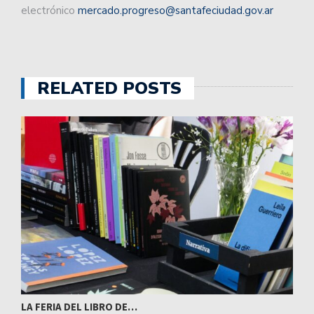
electrónico
mercado.progreso@santafeciudad.gov.ar
RELATED POSTS
LA FERIA DEL LIBRO DE…
S