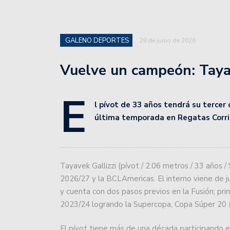
GALENO DEPORTES
29 de junio de 2026
Vuelve un campeón: Taya
E
l pívot de 33 años tendrá su tercer 
última temporada en Regatas Corri
Tayavek Gallizzi (pívot / 2.06 metros / 33 años 
2026/27 y la BCLAmericas. El interno viene de 
y cuenta con dos pasos previos en la Fusión; p
2023/24 logrando la Supercopa, Copa Súper 20 
El pívot tiene más de una década participando e