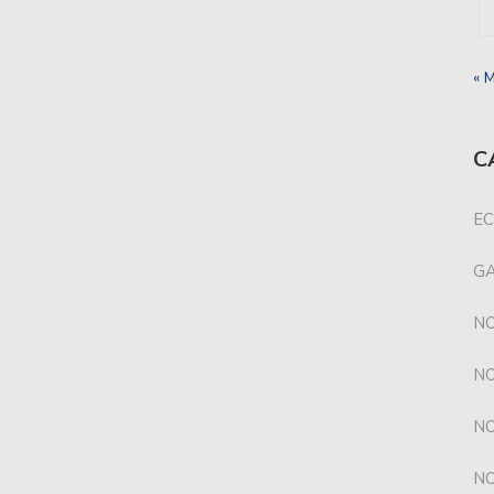
SAN
« 
REG
C
EC
G
NO
NO
NO
NO