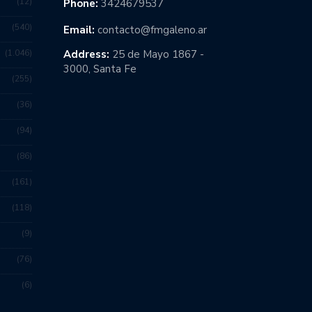
12
Phone:
3424679537
540
Email:
contacto@fmgaleno.ar
1.046
Address:
25 de Mayo 1867 -
3000, Santa Fe
255
36
94
86
161
118
9
76
6