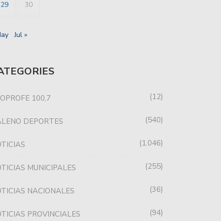
29
30
 LORENZO CONFIRMÓ LOS
HOY PROSEGUIRÁ LA TERCERA
May
Jul »
RESOS…
FECHA…
ATEGORIES
12
OPROFE 100,7
540
ALENO DEPORTES
1.046
TICIAS
255
TICIAS MUNICIPALES
36
TICIAS NACIONALES
94
TICIAS PROVINCIALES