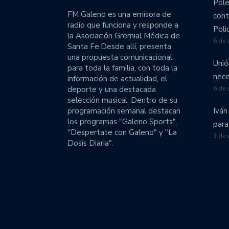
Pole
FM Galeno es una emisora de
cont
radio que funciona y responde a
Poli
la Asociación Gremial Médica de
6 de 
Santa Fe.Desde allí, presenta
una propuesta comunicacional
Unió
para toda la familia, con toda la
nece
información de actualidad, el
deporte y una destacada
6 de 
selección musical. Dentro de su
programación semanal destacan
Iván
los programas "Galeno Sports".
para
"Despertate con Galeno" y "La
3 de 
Dosis Diaria".