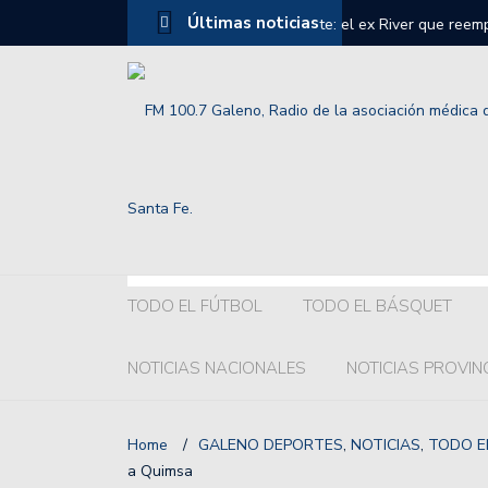
Últimas noticias
azará a Javier Mascherano en la Selección
Grelak o Recoba ¿Quién 
TODO EL FÚTBOL
TODO EL BÁSQUET
NOTICIAS NACIONALES
NOTICIAS PROVIN
Home
/
GALENO DEPORTES
,
NOTICIAS
,
TODO E
a Quimsa