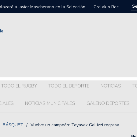
llegará a Colón?
Colón:hub
TODO EL RUGBY
TODO EL DEPORTE
NOTICIAS
T
CIALES
NOTICIAS MUNICIPALES
GALENO DEPORTES
L BÁSQUET
/
Vuelve un campeón: Tayavek Gallizzi regresa
Bu