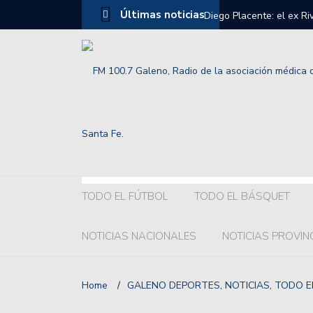
Últimas noticias
Diego Placente: el ex R
Selección Argentina Sub
Grelak o Recoba ¿Quién 
Colón:hubo acuerdo con l
El chaqueño Franco Gior
Así fue la llegada de Li
terminó.
TODO EL FÚTBOL
TODO EL BÁSQUET
El fuerte pedido de la c
NOTICIAS NACIONALES
NOTICIAS PROVIN
Los mensajes de William
Premio de Las Vegas.
Home
/
GALENO DEPORTES
,
NOTICIAS
,
TODO E
Así está la tabla de pos