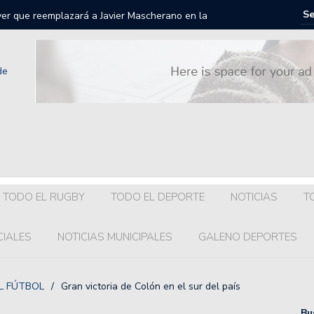
iver que reemplazará a Javier Mascherano en la
 20.
llegará a Colón?
a dirigencia y el plantel visita Armstrong.
getti regresa a la Liga Nacional de Básquet.
onel Scaloni en el Gran Fondo 7 Lagos: en qué puesto
TODO EL RUGBY
TODO EL DEPORTE
NOTICIAS
T
uenta oficial de Maradona a 4 años de su muerte.
CIALES
NOTICIAS MUNICIPALES
GALENO DEPORTES
s para Franco Colapinto y Alex Albon después del Gran
L FÚTBOL
/
Gran victoria de Colón en el sur del país
iciones para la clasificación a la AmeriCup 2025 de
Bu