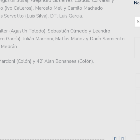
Agustín Sosa), Alejandro Gutiérrez, Claudio Corvalán y
No
ará con un moderno centro de entrenamiento.
o (Ivo Calleros), Marcelo Meli y Camilo Machado
 Servetto (Luis Silva). DT: Luis García.
uan.
haller (Agustín Toledo), Sebastián Olmedo y Leandro
 2do año a los playoffs.
co García), Julián Marcioni, Matías Muñoz y Darío Sarmiento
l Medrán.
: volvió a ganar Unión, un triunfazo para soñar con la
Marcioni (Colón) y 42’ Alan Bonansea (Colón).
 en un partido que terminó con polémica por la Copa de
e hizo perder el conocimiento a un jugador de Colón:
imera Nacional recibiendo a Defensores Unidos de
 en el básquet asociativo.