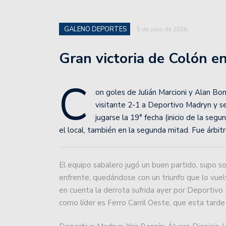
básquet, tras la fecha 3.
Unión de Santa Fe enfre
GALENO DEPORTES
5 de julio de 2026
Profesional 2024.
Gran victoria de Colón en
Como se jugará la 13° fe
C
Colón superó a Independ
on goles de Julián Marcioni y Alan 
en el play in.
visitante 2-1 a Deportivo Madryn y se
jugarse la 19° fecha (inicio de la seg
Unión fue superado por 
el local, también en la segunda mitad. Fue árbi
San Lorenzo de Esperanz
El equipo sabalero jugó un buen partido, supo s
Colón se prepara para 
enfrente, quedándose con un triunfo que lo vuel
Unión inicia una gira en
en cuenta la derrota sufrida ayer por Deportiv
como líder es Ferro Carril Oeste, que esta tarde
La crisis del Peque Sch