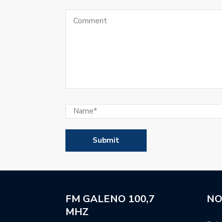
El Club Colón de Emilia 
Se sorteó la Primera Nac
El manager Hernán Tetta
la camiseta de Unión.
Super Rugby Americas: 
para la segunda tempor
El balance general de la
Atenas regresó a las pr
jugadores ausentes.
Movistar Deportes se re
FM GALENO 100,7
NO
periodistas y talentos.
MHZ