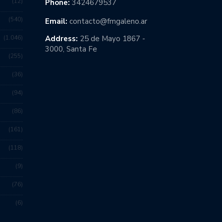
12
Phone:
3424679537
540
Email:
contacto@fmgaleno.ar
1.046
Address:
25 de Mayo 1867 -
3000, Santa Fe
255
36
94
86
161
118
9
76
6