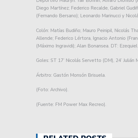
Deportivo Madryn: Yair Bonnín; Álvaro Dionisio (
El rugby argentino cont
Diego Martínez; Federico Recalde, Gabriel Gudiñ
(Fernando Bersano); Leonardo Marinucci y Nicolás
Atenas cumplió en San J
Colón: Matías Budiño; Mauro Peinipil, Nicolás T
Básquet: Montmartre, por
Allende; Federico Lértora, Ignacio Antonio (Fran
(Máximo Ingravidi); Alan Bonansea. DT: Ezequie
Básquetbol Liga Nacional
salvación.
Goles: ST 17’ Nicolás Servetto (DM), 24’ Julián 
Lanús le empató a Unión
Árbitro: Gastón Monsón Brisuela.
la Liga.
(Foto: Archivo).
El impactante codazo qu
las lesiones que sufrió.
(Fuente: FM Power Max Recreo).
Colón debutará en la Pr
Zárate.
Se viene el Oficial 2024