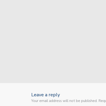
Union va por la recupera
Colón jugó sus primeros
Sin jugar bien, Unión s
Unión sufrió otra durísim
Unión recibe a Independ
Unión invierte a futuro!
Colón inicia un recorrid
Colón está a punto de c
El plantel de Unión par
Leave a reply
Your email address will not be published. Requ
Con dos caras nuevas, Un