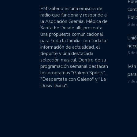
Pole
Colón comenzó el operati
FM Galeno es una emisora de
cont
radio que funciona y responde a
El Tate a pleno en pret
Poli
la Asociación Gremial Médica de
6 de 
Santa Fe.Desde allí, presenta
Unión emprende una gira
una propuesta comunicacional
Unió
para toda la familia, con toda la
Unión volvió a perder c
nece
información de actualidad, el
división.
deporte y una destacada
6 de 
selección musical. Dentro de su
Colón goleó a Talleres y
programación semanal destacan
Iván
los programas "Galeno Sports".
para
"Despertate con Galeno" y "La
Obras se llevó en suplem
3 de 
Dosis Diaria".
El fútbol femenino de Un
Liga Nacional de Básquet
Las chicas de Unión van
Unión viaja a Córdoba c