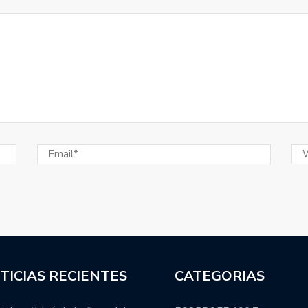
sopló 101 velitas.
ional y Colón integrará la Zona B.
manti se refirió a los nuevos extranjeros que vestirán
Juan Manuel Leguizamón anunció el plantel de Pampas
ada.
s categorías formativas en el 2023.
ácticas para la Liga Argentina: cuándo se suman los
estructura: cancelación de varios programas, salida de
TICIAS RECIENTES
CATEGORIAS