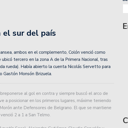
nta a Talleres de Córdoba por la Copa de la Liga
E
 el sur del país
cha de la Copa de la Liga.
iente de Santiago en el Otrino y se aseguró la localía
Bonansea, ambos en el complemento, Colón venció como
 ubicó tercero en la zona A de la Primera Nacional, tras
unda rueda). Había abierto la cuenta Nicolás Servetto para
Zárate Básket y complicó su futuro.
tro Gastón Monsón Brizuela.
a lidera la zona Norte de Liga Esperancina.
obreponerse al gol en contra y siempre buscó el arco de
medirse con Gimnasia de Mendoza.
ve a posicionar en los primeros lugares, máxime teniendo
 Zárate buscando consolidar su levantada.
o Morón ante Defensores de Belgrano. El que se mantiene
 venció 2 a 1 a San Telmo.
C
wartzman que preocupa al tenis argentino: «¿Para qué?»