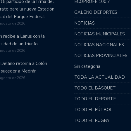
tti participó de la firma del
ECOPROFE 100,7
vo retorno a la Primera División.
rato para la nueva Estación
GALENO DEPORTES
emporada.
cial del Parque Federal
NOTICIAS
agosto de 2026
 por Santiago del Estero.
NOTICIAS MUNICIPALES
n recibe a Lanús con la
omo visitante y complicó su permanencia en primera
sidad de un triunfo
NOTICIAS NACIONALES
agosto de 2026
NOTICIAS PROVINCIALES
 se tomó un respiro.
 Delfino retorna a Colón
Sin categoría
 suceder a Medrán
entario un reñido partido.
TODA LA ACTUALIDAD
agosto de 2026
TODO EL BÁSQUET
ión ascendió a la Primera B!!!
TODO EL DEPORTE
: Unión recibirá a Obras Sanitarias.
TODO EL FÚTBOL
 por el ascenso.
TODO EL RUGBY
on la necesidad de sumar.