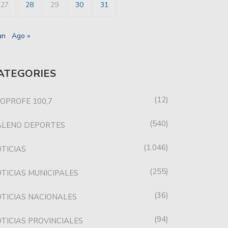
27
28
29
30
31
un
Ago »
ATEGORIES
12
OPROFE 100,7
540
ALENO DEPORTES
1.046
TICIAS
255
TICIAS MUNICIPALES
36
TICIAS NACIONALES
94
TICIAS PROVINCIALES